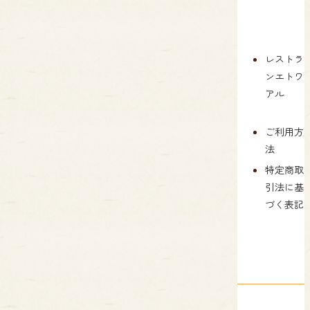
TOP
コンセ
ギフト
会社
新着
レストラ
プト
セット
案内
情報
ンエトワ
のご案
アル
おいし
メデ
お問
内
さへの
ィア
い合
こだわ
シェフ
掲載
わせ
ご利用方
り
の想い
情報
法
個人
PALPAW
商品紹
当社
情報
特定商取
の焼き
介
の取
保護
引法に基
菓子
り組
方針
づく表記
店舗案
み
Gotto・
内
ゴット