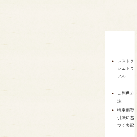
TOP
コンセ
ギフト
会社
新着
レストラ
プト
セット
案内
情報
ンエトワ
のご案
アル
おいし
メデ
お問
内
さへの
ィア
い合
こだわ
シェフ
掲載
わせ
ご利用方
り
の想い
情報
法
個人
PALPAW
商品紹
当社
情報
特定商取
の焼き
介
の取
保護
引法に基
菓子
り組
方針
づく表記
店舗案
み
Gotto・
内