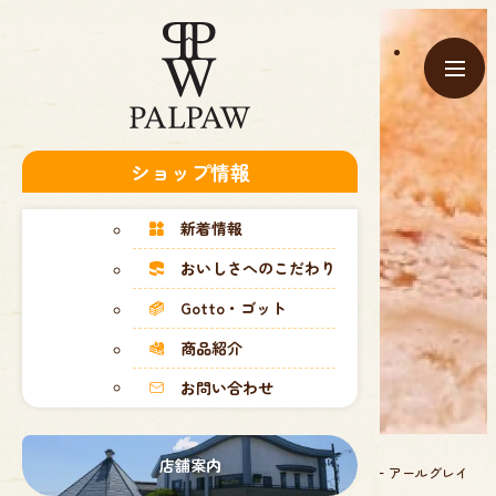
ショップ情報
新着情報
商品紹介
おいしさへのこだわり
Gotto・ゴット
商品紹介
お問い合わせ
店舗案内
商品紹
焼き菓
ディアマンクッキー アールグレイ
TOP
介
子
味