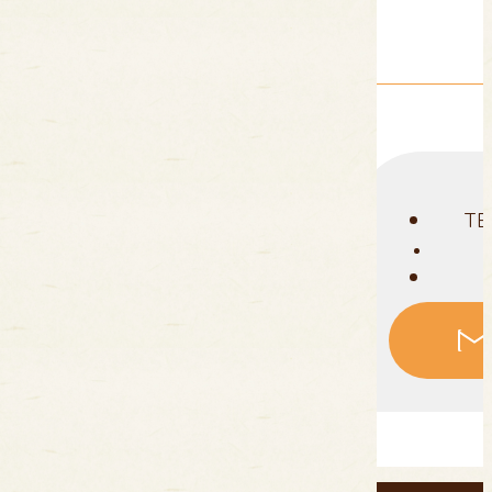
ゴット
TE
【
〒988-0053 宮城県気仙沼市田中前1-5-3
アクセスマップ