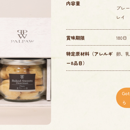
内容量
プレー
レイ 
賞味期限
180日
特定原材料
（アレルギ
卵、乳
ー8品目）
G
ら