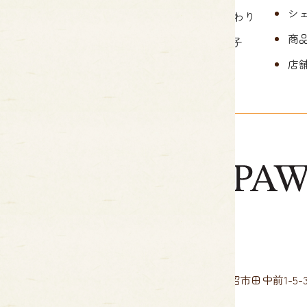
シ
おいしさへのこだわり
商
PALPAWの焼き菓子
店
Gotto・ゴット
〒988-0053 宮城県気仙沼市田中前1-5-